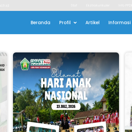
ch.id
Staf
Ekstrakurikuler
Info PPD
Beranda
Profil
Artikel
Informasi