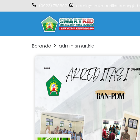
(0923) 7888023
admin@smkmaarifkotamungkid.s
Beranda
admin smartkid