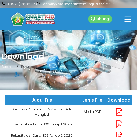
(0923) 7888023
admin@smkmaarifkotamungkid.sch.id
Hubungi
Download
Beranda
Download
Judul File
Jenis File
Download
Dokumen Peta Jalan SMK Ma'arif Kota
Media PDF
Mungkid
Rekapitulasi Dana BOS Tahap 1 2025
Rekapitulasi Dana BOS Tahap 2 2025