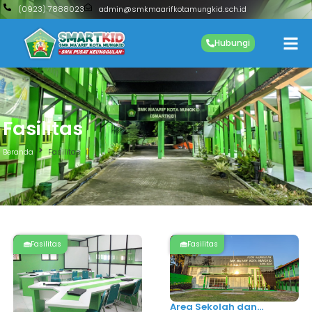
(0923) 7888023
admin@smkmaarifkotamungkid.sch.id
Hubungi
Fasilitas
Beranda
Fasilitas
Fasilitas
Fasilitas
Area Sekolah dan...