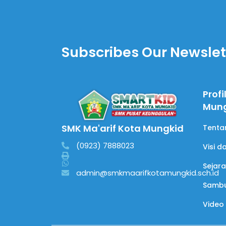
Subscribes Our Newslet
Profi
Mun
SMK Ma'arif Kota Mungkid
Tenta
(0923) 7888023
Visi d
Sejar
admin@smkmaarifkotamungkid.sch.id
Sambu
Video