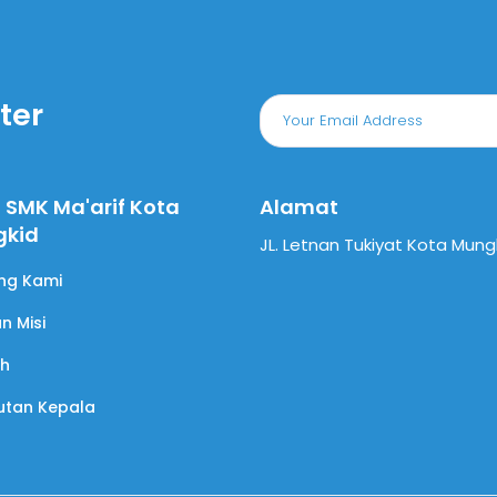
ter
l SMK Ma'arif Kota
Alamat
gkid
JL. Letnan Tukiyat Kota Mung
ng Kami
an Misi
ah
tan Kepala