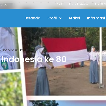
ch.id
Staf
Ekstrakurikuler
Info PPD
Beranda
Profil
Artikel
Informasi
k Indonesia ke 80
 Indonesia ke 80