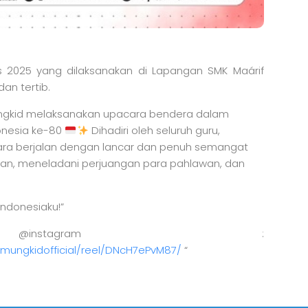
 2025 yang dilaksanakan di Lapangan SMK Maárif
an tertib.
ungkid melaksanakan upacara bendera dalam
onesia ke-80
Dihadiri oleh seluruh guru,
cara berjalan dengan lancar dan penuh semangat
uan, meneladani perjuangan para pahlawan, dan
Indonesiaku!”
 @instagram :
mungkidofficial/reel/DNcH7ePvM87/
“