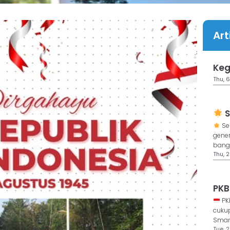
Art
Keg
Thu, 6
S
Se
gene
bangs
Thu, 2
PKB
PK
cukup
Smart
Tue, 2