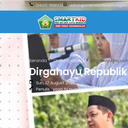
(0923) 7888023
admin@smkmaarifkotamungkid.s
Beranda
Uncategorized
Dirgahayu Republi
Dirgahayu Republik
Sun, 17 August 2025
Penulis : yogo tri nugroho