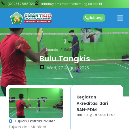
(0923) 7888023
admin@smkmaarifkotamungkid.sch.id
Hubungi
Beranda
Bulu Tangkis
Bulu Tangkis
Wed, 27 August 2025
Kegiatan
Akreditasi dari
BAN-PDM
Thu, 6 August 2026 | 11:57
Tujuan Ekstrakurikuler
Tujuan dan Manfaat