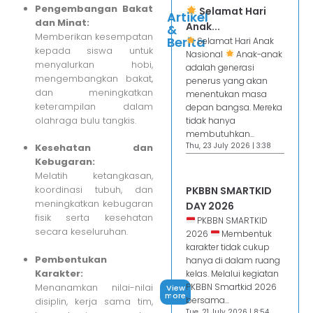
Pengembangan Bakat
Selamat Hari
Artikel
dan Minat:
Anak...
&
Memberikan kesempatan
Berita
Selamat Hari Anak
kepada siswa untuk
Nasional
Anak-anak
menyalurkan hobi,
adalah generasi
mengembangkan bakat,
penerus yang akan
dan meningkatkan
menentukan masa
keterampilan dalam
depan bangsa. Mereka
olahraga bulu tangkis.
tidak hanya
membutuhkan...
Thu, 23 July 2026 | 3:38
Kesehatan dan
Kebugaran:
Melatih ketangkasan,
koordinasi tubuh, dan
PKBBN SMARTKID
meningkatkan kebugaran
DAY 2026
fisik serta kesehatan
PKBBN SMARTKID
secara keseluruhan.
2026
Membentuk
karakter tidak cukup
Pembentukan
hanya di dalam ruang
Karakter:
kelas. Melalui kegiatan
PKBBN Smartkid 2026
Menanamkan nilai-nilai
View
more
bersama...
disiplin, kerja sama tim,
Tue, 21 July 2026 | 8:54