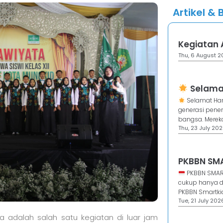
Artikel & 
Kegiatan 
Thu, 6 August 20
Selamat
Selamat Har
generasi pen
bangsa. Merek
Thu, 23 July 202
PKBBN SM
PKBBN SMAR
cukup hanya di
PKBBN Smartki
Tue, 21 July 2026
ra adalah salah satu kegiatan di luar jam