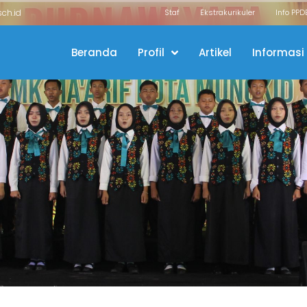
ch.id
Staf
Ekstrakurikuler
Info PPD
Beranda
Profil
Artikel
Informasi