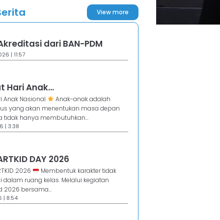
Berita
View more
Akreditasi dari BAN-PDM
26 | 11:57
 Hari Anak...
i Anak Nasional
Anak-anak adalah
erus yang akan menentukan masa depan
a tidak hanya membutuhkan...
6 | 3:38
ARTKID DAY 2026
TKID 2026
Membentuk karakter tidak
 dalam ruang kelas. Melalui kegiatan
d 2026 bersama...
 | 8:54