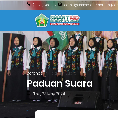
(0923) 7888023
admin@smkmaarifkotamungkid.s
Beranda
Paduan Suara
Paduan Suara
Thu, 23 May 2024