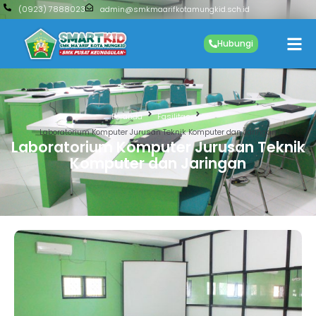
(0923) 7888023
admin@smkmaarifkotamungkid.sch.id
Hubungi
Beranda
Fasilitas
Laboratorium Komputer Jurusan Teknik Komputer dan Jaringan
Laboratorium Komputer Jurusan Teknik
Komputer dan Jaringan