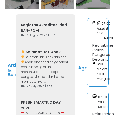
6
07.00
Kegiatan Akreditasi dari
August
WIB
BAN-PDM
2025
-
Thu, 6 August 2026 | 11:57
Selesai
Recruitmen
Calon
Selamat Hari Anak...
Pengurus
Selamat Hari Anak Nasional
Dewan...
Anak-anak adalah generasi
SMK
Artikel
Agenda
penerus yang akan
&
Ma'arif
menentukan masa depan
Berita
Kota
bangsa. Mereka tidak hanya
Mungkid
membutuhkan...
Thu, 23 July 2026 | 3:38
07.00
WIB -
PKBBN SMARTKID DAY
Selesai
2026
PKBBN SMARTKID 2026
Rekruitmen