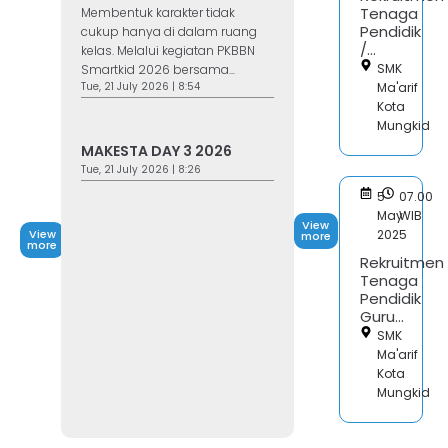
Tenaga
Membentuk karakter tidak
Pendidik
cukup hanya di dalam ruang
/...
kelas. Melalui kegiatan PKBBN
SMK
Smartkid 2026 bersama...
Tue, 21 July 2026 | 8:54
Ma'arif
Kota
Mungkid
MAKESTA DAY 3 2026
Tue, 21 July 2026 | 8:26
5
07.00
May
WIB
View
View
2025
more
more
Rekruitmen
Tenaga
Pendidik
Guru...
SMK
Ma'arif
Kota
Mungkid