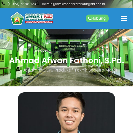
(0923) 7888023
admin@smkmaarifkotamungkid.sch.id
Hubungi
Beranda
Ahmad Afwan Fathoni, S.Pd.
Ahmad Afwan Fathoni, S.Pd.
Jabatan : Guru Produktif Teknik Sepeda Motor