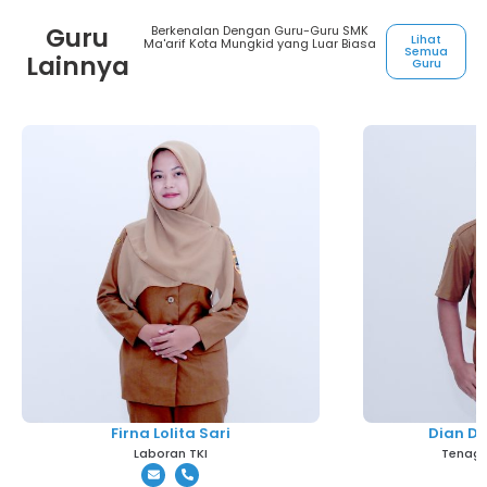
Guru
Berkenalan Dengan Guru-Guru SMK
Lihat
Ma'arif Kota Mungkid yang Luar Biasa
Semua
Lainnya
Guru
Firna Lolita Sari
Dian D
Laboran TKI
Tenaga