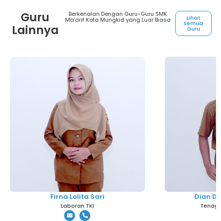
Guru
Berkenalan Dengan Guru-Guru SMK
Lihat
Ma'arif Kota Mungkid yang Luar Biasa
Semua
Lainnya
Guru
Firna Lolita Sari
Dian D
Laboran TKI
Tenaga