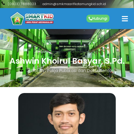
(0923) 7888023
admin@smkmaarifkotamungkid.sch.id
Hubungi
Beranda
Ashwin Khoirul Basyar, S.Pd.
Ashwin Khoirul Basyar, S.Pd.
Jabatan : Pokja Publikasi dan Dokumentasi