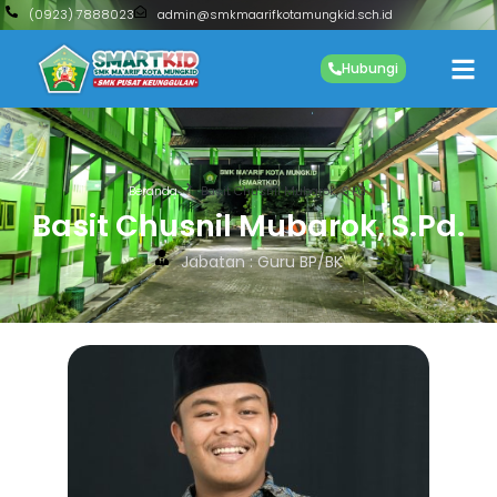
(0923) 7888023
admin@smkmaarifkotamungkid.sch.id
Hubungi
Beranda
Basit Chusnil Mubarok, S.Pd.
Basit Chusnil Mubarok, S.Pd.
Jabatan : Guru BP/BK