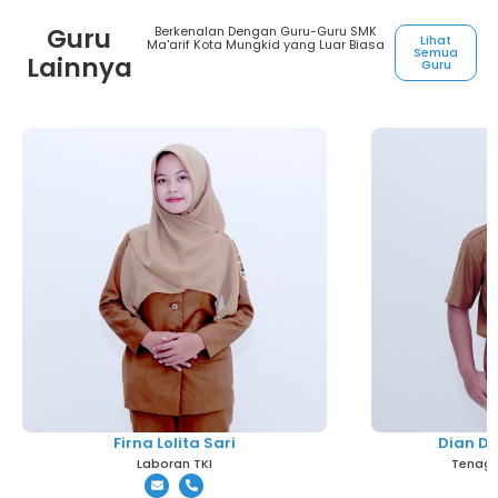
Guru
Berkenalan Dengan Guru-Guru SMK
Lihat
Ma'arif Kota Mungkid yang Luar Biasa
Semua
Lainnya
Guru
Firna Lolita Sari
Dian D
Laboran TKI
Tenaga