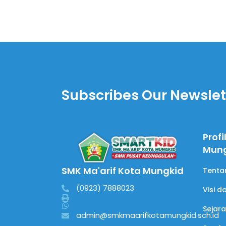
Subscribes Our Newslet
Profi
Mun
SMK Ma'arif Kota Mungkid
Tenta
(0923) 7888023
Visi d
Sejar
admin@smkmaarifkotamungkid.sch.id