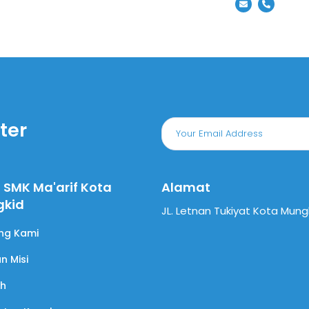
ter
l SMK Ma'arif Kota
Alamat
gkid
JL. Letnan Tukiyat Kota Mung
ng Kami
an Misi
ah