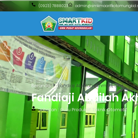
(0923) 7888023
admin@smkmaarifkotamungkid.s
Beranda
Fandiaji Abdilah Akhmad, S.Pd.
Fandiaji Abdilah Ak
Jabatan : Guru Produktif Teknik Otomotif