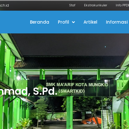
ch.id
Staf
Ekstrakurikuler
Info PPD
Beranda
Profil
Artikel
Informasi
hmad, S.Pd.