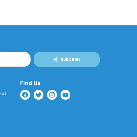
SUBCRIBE
Find Us
kid