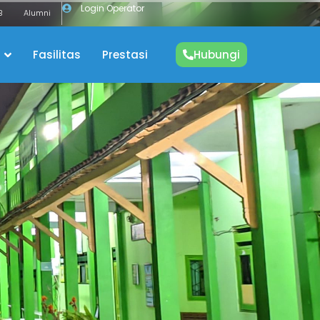
Login Operator
B
Alumni
Fasilitas
Prestasi
Hubungi