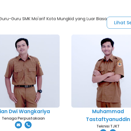
uru-Guru SMK Ma'arif Kota Mungkid yang Luar Biasa
Lihat 
ian Dwi Wangkariya
Muhammad
Tenaga Perpustakaan
Tastaftyanuddin
Teknisi TJKT