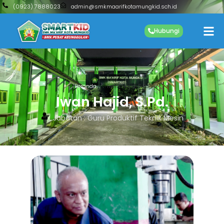
(0923) 7888023
admin@smkmaarifkotamungkid.sch.id
Hubungi
Beranda
Iwan Hajid, S.Pd.
Iwan Hajid, S.Pd.
Jabatan : Guru Produktif Teknik Mesin