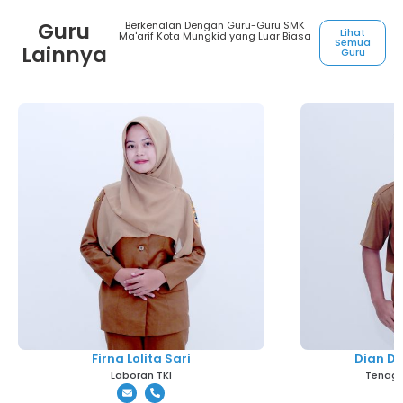
Guru
Berkenalan Dengan Guru-Guru SMK
Lihat
Ma'arif Kota Mungkid yang Luar Biasa
Semua
Lainnya
Guru
Firna Lolita Sari
Dian D
Laboran TKI
Tenaga