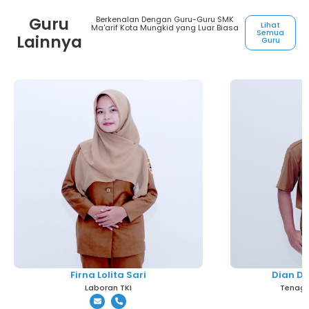
Guru
Berkenalan Dengan Guru-Guru SMK
Lihat
Ma'arif Kota Mungkid yang Luar Biasa
Semua
Lainnya
Guru
Firna Lolita Sari
Dian D
Laboran TKI
Tenaga