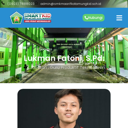
(0923) 7888023
admin@smkmaarifkotamungkid.sch.id
Hubungi
Beranda
Lukman Fatoni, S.Pd.
Lukman Fatoni, S.Pd.
Jabatan : Guru Produktif Teknik Mesin