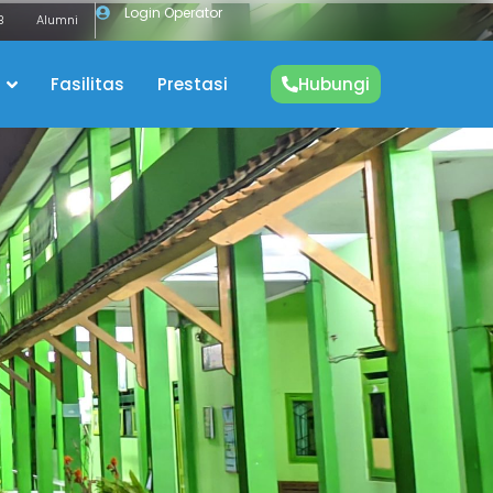
Login Operator
B
Alumni
Fasilitas
Prestasi
Hubungi