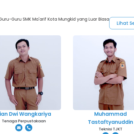
uru-Guru SMK Ma'arif Kota Mungkid yang Luar Biasa
Lihat 
ian Dwi Wangkariya
Muhammad
Tenaga Perpustakaan
Tastaftyanuddin
Teknisi TJKT