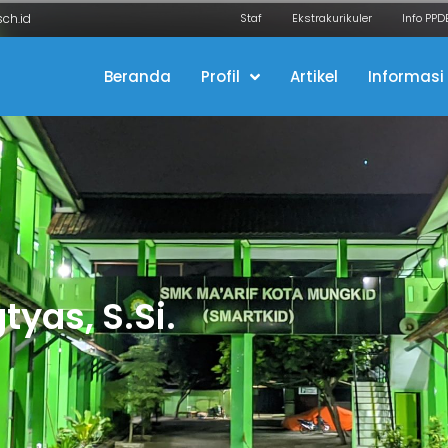
ch.id
Staf
Ekstrakurikuler
Info PPD
Beranda
Profil
Artikel
Informasi
yas, S.Si.