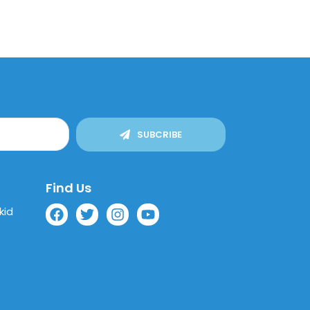
SUBCRIBE
Find Us
kid