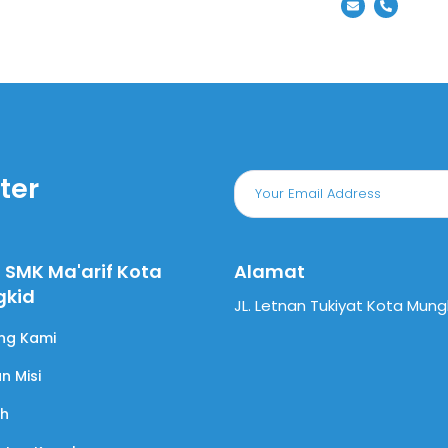
ter
l SMK Ma'arif Kota
Alamat
gkid
JL. Letnan Tukiyat Kota Mung
ng Kami
an Misi
ah