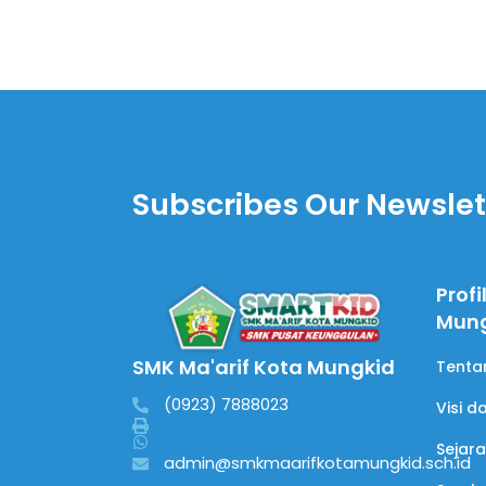
Subscribes Our Newslet
Profi
Mun
SMK Ma'arif Kota Mungkid
Tenta
(0923) 7888023
Visi d
Sejar
admin@smkmaarifkotamungkid.sch.id