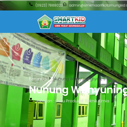
(0923) 7888023
admin@smkmaarifkotamungkid.s
Beranda
Nunung Wahyuningtyas, S.Si.
Nunung Wahyuningt
Jabatan : Guru Produktif Teknik Kimia