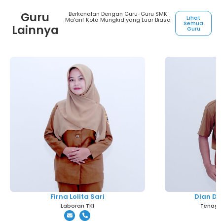
Guru
Berkenalan Dengan Guru-Guru SMK
Lihat
Ma'arif Kota Mungkid yang Luar Biasa
Semua
Lainnya
Guru
Firna Lolita Sari
Dian D
Laboran TKI
Tenaga