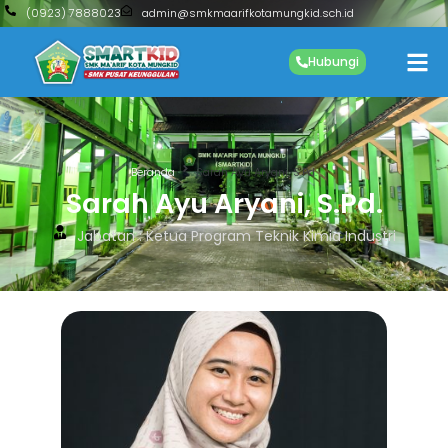
(0923) 7888023
admin@smkmaarifkotamungkid.sch.id
Hubungi
Beranda
Sarah Ayu Aryani, S.Pd.
Sarah Ayu Aryani, S.Pd.
Jabatan : Ketua Program Teknik Kimia Industri