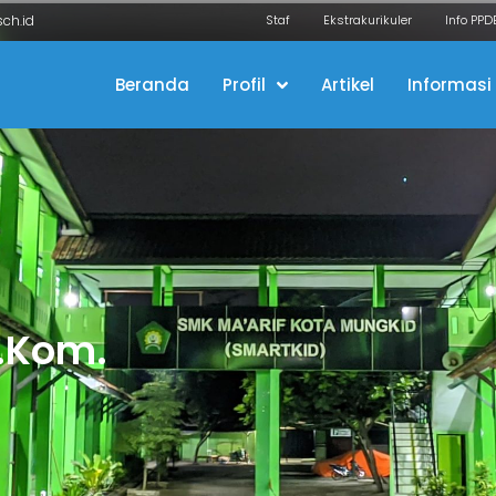
ch.id
Staf
Ekstrakurikuler
Info PPD
Beranda
Profil
Artikel
Informasi
S.Kom.