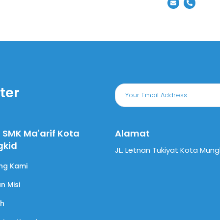
ter
l SMK Ma'arif Kota
Alamat
gkid
JL. Letnan Tukiyat Kota Mung
ng Kami
an Misi
ah