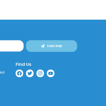
SUBCRIBE
Find Us
kid