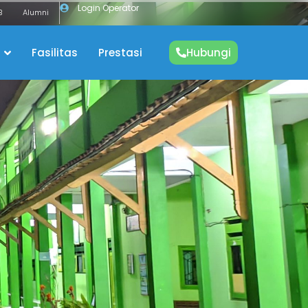
Login Operator
B
Alumni
Fasilitas
Prestasi
Hubungi