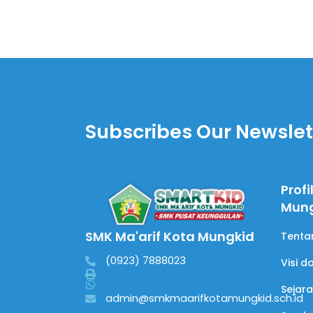
Subscribes Our Newslet
Profi
Mun
SMK Ma'arif Kota Mungkid
Tenta
(0923) 7888023
Visi d
Sejar
admin@smkmaarifkotamungkid.sch.id