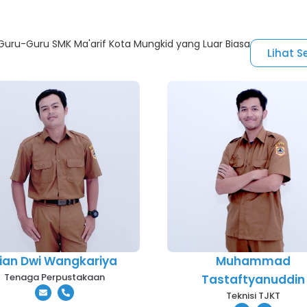
uru-Guru SMK Ma'arif Kota Mungkid yang Luar Biasa
Lihat 
ian Dwi Wangkariya
Muhammad
Tenaga Perpustakaan
Tastaftyanuddin
Teknisi TJKT