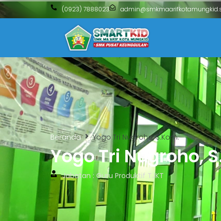
(0923) 7888023
admin@smkmaarifkotamungkid.s
Beranda
Yogo Tri Nugroho, S.Kom.
Yogo Tri Nugroho, 
Jabatan : Guru Produktif TJKT