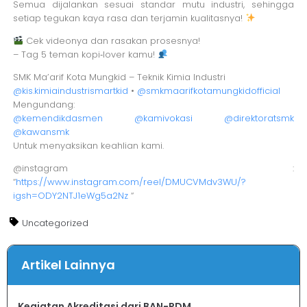
Semua dijalankan sesuai standar mutu industri, sehingga
setiap tegukan kaya rasa dan terjamin kualitasnya!
Cek videonya dan rasakan prosesnya!
– Tag 5 teman kopi‑lover kamu!
SMK Ma’arif Kota Mungkid – Teknik Kimia Industri
@kis.kimiaindustrismartkid
•
@smkmaarifkotamungkidofficial
Mengundang:
@kemendikdasmen
@kamivokasi
@direktoratsmk
@kawansmk
Untuk menyaksikan keahlian kami.
@instagram :
“
https://www.instagram.com/reel/DMUCVMdv3WU/?
igsh=ODY2NTJ1eWg5a2Nz
“
Uncategorized
Artikel Lainnya
Kegiatan Akreditasi dari BAN-PDM