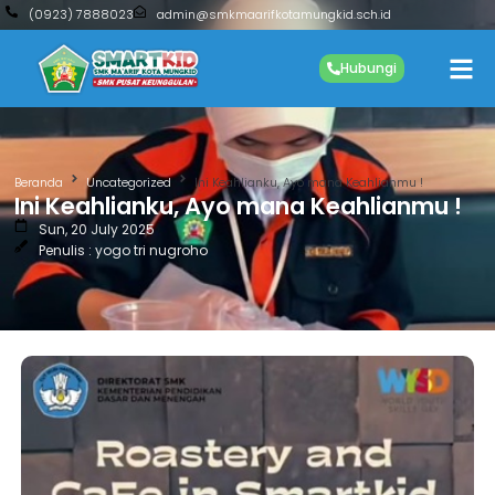
(0923) 7888023
admin@smkmaarifkotamungkid.sch.id
Hubungi
Beranda
Uncategorized
Ini Keahlianku, Ayo mana Keahlianmu !
Ini Keahlianku, Ayo mana Keahlianmu !
Sun, 20 July 2025
Penulis : yogo tri nugroho