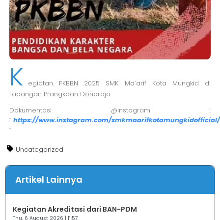
K
egiatan PKBBN 2025 SMK Ma’arif Kota Mungkid di
Lapangan Prangkoan Donorojo
Dokumentasi @instagram :
”
https://www.instagram.com/smkmaarifkotamungkidofficial
“
Uncategorized
Artikel Lainnya
Kegiatan Akreditasi dari BAN-PDM
Thu, 6 August 2026 | 11:57