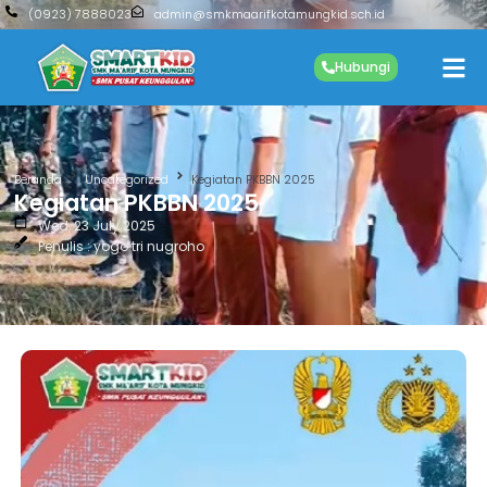
(0923) 7888023
admin@smkmaarifkotamungkid.sch.id
Hubungi
Beranda
Uncategorized
Kegiatan PKBBN 2025
Kegiatan PKBBN 2025
Wed, 23 July 2025
Penulis : yogo tri nugroho