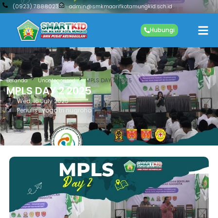
(0923) 7888023
admin@smkmaarifkotamungkid.sch.id
Hubungi
Beranda
Uncategorized
MPLS DAY 2 2025
MPLS DAY 2 2025
Wed, 16 July 2025
Penulis : yogo tri nugroho