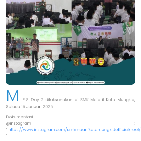
M
PLS Day 2 dilaksanakan di SMK Ma’arif Kota Mungkid,
Selasa 15 Januari 2025
Dokumentasi
@instagram :
”
https://www.instagram.com/smkmaarifkotamungkidofficial/re
“