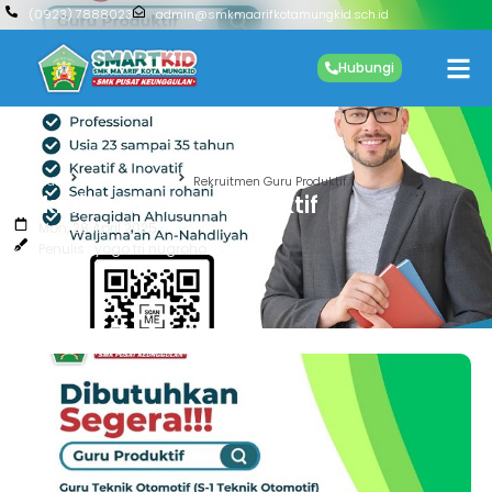
(0923) 7888023
admin@smkmaarifkotamungkid.sch.id
Hubungi
Beranda
Uncategorized
Rekruitmen Guru Produktif
Rekruitmen Guru Produktif
Mon, 28 April 2025
Penulis : yogo tri nugroho