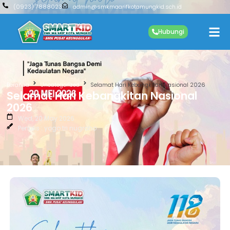
(0923) 7888023
admin@smkmaarifkotamungkid.sch.id
Hubungi
Beranda
Uncategorized
Selamat Hari Kebangkitan Nasional 2026
Selamat Hari Kebangkitan Nasional
2026
Wed, 20 May 2026
Penulis : yogo tri nugroho