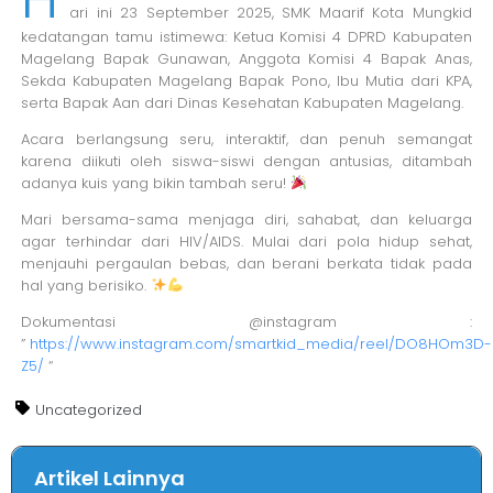
ari ini 23 September 2025, SMK Maarif Kota Mungkid
kedatangan tamu istimewa: Ketua Komisi 4 DPRD Kabupaten
Magelang Bapak Gunawan, Anggota Komisi 4 Bapak Anas,
Sekda Kabupaten Magelang Bapak Pono, Ibu Mutia dari KPA,
serta Bapak Aan dari Dinas Kesehatan Kabupaten Magelang.
Acara berlangsung seru, interaktif, dan penuh semangat
karena diikuti oleh siswa-siswi dengan antusias, ditambah
adanya kuis yang bikin tambah seru!
Mari bersama-sama menjaga diri, sahabat, dan keluarga
agar terhindar dari HIV/AIDS. Mulai dari pola hidup sehat,
menjauhi pergaulan bebas, dan berani berkata tidak pada
hal yang berisiko.
Dokumentasi @instagram :
”
https://www.instagram.com/smartkid_media/reel/DO8HOm3D-
Z5/
“
Uncategorized
Artikel Lainnya