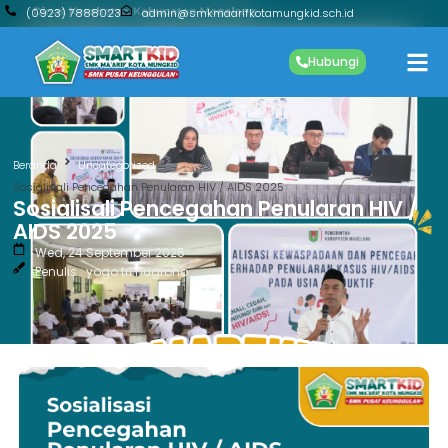
(0923) 7888023
admin@smkmaarifkotamungkid.sch.id
Hubungi
Beranda
Uncategorized
Sosialisali Pencegahan Penularan HIV / AIDS 2025
Sosialisali Pencegahan Penularan HIV /
AIDS 2025
Wed, 24 September 2025
Penulis : yogo tri nugroho