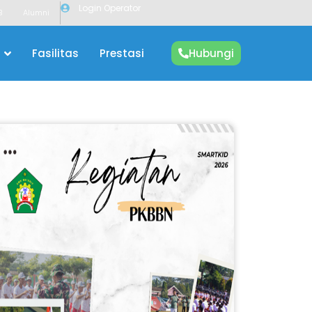
Login Operator
B
Alumni
Fasilitas
Prestasi
Hubungi