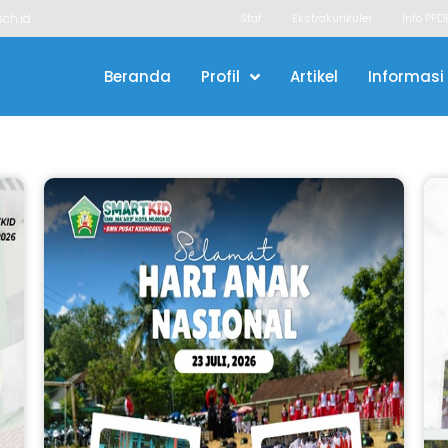
ch.id
Staf
Ekstrakurikuler
Info PPD
Beranda
Profil
Artikel
Informasi