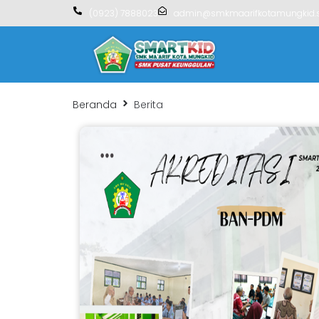
(0923) 7888023
admin@smkmaarifkotamungkid.s
Beranda
Berita